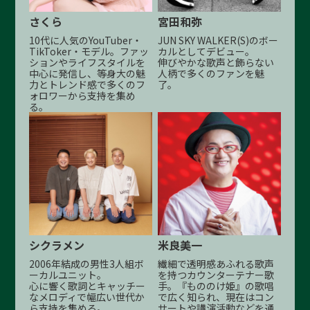
さくら
宮田和弥
10代に人気のYouTuber・
JUN SKY WALKER(S)のボー
TikToker・モデル。ファッ
カルとしてデビュー。
ションやライフスタイルを
伸びやかな歌声と飾らない
中心に発信し、等身大の魅
人柄で多くのファンを魅
力とトレンド感で多くのフ
了。
ォロワーから支持を集め
る。
シクラメン
米良美一
2006年結成の男性3人組ボ
繊細で透明感あふれる歌声
ーカルユニット。
を持つカウンターテナー歌
心に響く歌詞とキャッチー
手。『もののけ姫』の歌唱
なメロディで幅広い世代か
で広く知られ、現在はコン
ら支持を集める。
サートや講演活動などを通